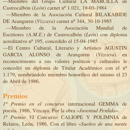
—Miembro del Grupo Cultural LA MARCILLA de
Castrocalbón (
León
) carnet nº 1.021, 19-03-1984
—Miembro de la Asociación Cultural BILAKABIDE
DE Aranguren (
Vizcaya
) carnet nº 344, 30-10-1985
—Miembro de la Asociación Mundial de
Escritores
(A.M.E
.) de Castrocalbón (
León
) con diploma
acreditativo nº 195, concedido el 15-04-1985
—El Centro Cultural, Literario y Artístico AGUSTIN
GARCIA ALONSO de Aranguren (
Vizcaya
) en
reconocimiento a sus valores poéticos y culturales le
concedió un diploma de Titular Académico con el nº
1.179, nombrándolo miembro honorífico del mismo el 23
de Abril de 1986.
Premios
1º Premio en el concurso
internacional GEMMA de
poesía. 1986, Vizcaya. Por la obra «
Juventud Perdida
».
1º Premio VI Concurso
CALIOPE Y POLIMNIA de
Relatos, León, 1986. Con el libro «
Sueños de una mente