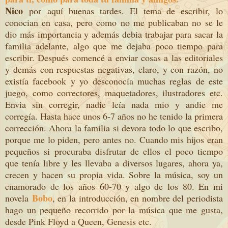
Nico
por aquí buenas tardes. El tema de escribir, lo
conocian en casa, pero como no me publicaban no se le
dio más importancia y además debia trabajar para sacar la
familia adelante, algo que me dejaba poco tiempo para
escribir. Después comencé a enviar cosas a las editoriales
y demás con respuestas negativas, claro, y con razón, no
existía facebook y yo desconocía muchas reglas de este
juego, como correctores, maquetadores, ilustradores etc.
Envia sin corregir, nadie leía nada mio y andie me
corregía. Hasta hace unos 6-7 años no he tenido la primera
corrección. Ahora la familia si devora todo lo que escribo,
porque me lo piden, pero antes no. Cuando mis hijos eran
pequeños si procuraba disfrutar de ellos el poco tiempo
que tenía libre y les llevaba a diversos lugares, ahora ya,
crecen y hacen su propia vida. Sobre la música, soy un
enamorado de los años 60-70 y algo de los 80. En mi
Bobo
novela
, en la introducción, en nombre del periodista
hago un pequeño recorrido por la música que me gusta,
desde Pink Floyd a Queen, Genesis etc.