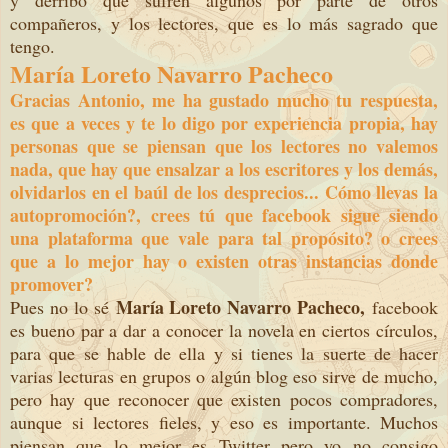
y derribo que sufren algunos por parte de otros
compañeros, y los lectores, que es lo más sagrado que
tengo.
María Loreto Navarro Pacheco
Gracias Antonio, me ha gustado mucho tu respuesta,
es que a veces y te lo digo por experiencia propia, hay
personas que se piensan que los lectores no valemos
nada, que hay que ensalzar a los escritores y los demás,
olvidarlos en el baúl de los desprecios... Cómo llevas la
autopromoción?, crees tú que facebook sigue siendo
una plataforma que vale para tal propósito? o crees
que a lo mejor hay o existen otras instancias donde
promover?
María Loreto Navarro Pacheco,
Pues no lo sé
facebook
es bueno par a dar a conocer la novela en ciertos círculos,
para que se hable de ella y si tienes la suerte de hacer
varias lecturas en grupos o algún blog eso sirve de mucho,
pero hay que reconocer que existen pocos compradores,
aunque si lectores fieles, y eso es importante. Muchos
piensan que lo mejor es Twitter pero yo no consigo