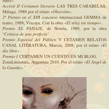
infiel
».
Accésit II Certamen literario
LAS TRES CARABELAS,
Málaga, 1988 por el relato «
Obsesión
».
2º Premio en el XII
I concurso internacional GEMMA de
teatro, 1989, Vizcaya. Con la obra «
El reloj sin tiempo
».
Premio EL PAISAJE,
de Novela, 1989, por la obra
"
Crónica de una profecía
".
Premio Especial del Públic
o V CETAMEN RELATOS
CANAL LITERATURA, Murcia, 2008, por el relato «
El
día libre
».
Premio I
CERTAMEN UN CUENTO EN MI BLOG.
ZonaLiteratura, Argentina 2010. Por el relato «
El Ángel de
la Guarda»."