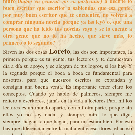
muro (
a decirte lo
hablo en general, no en particular)
buen escritor que escritor a sabiendas que esa gente,
por muy buen escritor que te encuentre, no volverá a
comprar ninguna novela porque ya las leyó o, que una
persona que ha leído tus novelas vaya y se lo cuente a
otra gente que no lo ha hecho, que sirve más, lo
primero o lo segundo?
Loreto
Sirven las dos cosas
, las dos son importantes, la
primera porque es tu gente, tus lectores y te demuestran
día a día su apoyo, y se alegran de tus logros, si los hay. Y
la segunda porque el boca a boca es fundamental para
nosotros, para que nuestros escritos se expandan y
consigan una buena venta. Es importante tener claro los
conceptos. Cuando yo hablo de palmeros, siempre me
refiero a escritores, jamás en la vida a lectores.Para mi los
lectores es un mundo aparte, eon mi otra parte, porque sin
ellos yo no soy nada, y siempre, mira lo que diga,
siempre, hagan lo que hagan, para mi estará bien. Por eso
hay que diferenciar entre la mafia entre escritores, el acoso