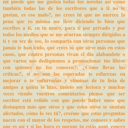
mi puede que me gusten todas tus novelas así como
también todas las de los escritores que a ti no te
gustan, es eso malo?, no crees tú que no merece la
pena que yo misma me lleve diciendo lo bien que
escribes a ti, en tu muro, para ti por privado y por
todos los medios que se me ocurran siempre dirigidos a
ti y en vez de eso, lo comparta con otras personas que
jamás te han leído, qué crees tú que sirve más en estos
casos, que cuatro personas vivan el día alabandote o
que varios nos dediquemos a promocionar tus libros
con quienes no los conocen?. ¿Cómo llevas las
críticas?, si no son las esperadas te esfuerzas en
mejorar o te enfurruñas y eliminas de tu lista de
amigos a quién lo hizo, insisto soy lectora y muchas
veces viendo vuestros comentarios pienso que ser
escritor está reñido con que puede haber unos que
destaquen más que otros y que estos otros se sientan
afectados, cómo lo ves tú?, creéme que estas preguntas
nacen con el mayor de los respetos, me conoces y sabes
que es así y si las hago es porque tu estás aquí, espero