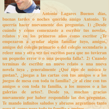
Antonio Lagares Buenos días,
buenas tardes o noches querido amigo Antonio. Te
querría hacer nuevamente dos preguntas. 1) ¿Desde
cuándo y cómo comenzaste a escribir tus novelas,
relatos y en los primeros años como escritor ¿Te
empezaron a ayudar algún familiar tuyo, amigos,
amigos del colegio primario o del colegio secundario a
releer una y otra vez tus escritos para que no tuvieran
un pequeño error o o una pequeña falla?. 2) Cuando
terminas de escribir un nuevo relato o una nueva
novela tuya , generalmente ¿Qué tipo de música te
gustan?, ¿juegas a las cartas con tus amigos o a los
juegos de mesa con toda tu familia? ¿ir al cine con tus
amigos o con toda tu familia, a los museos o a las
galerías de artes?. Desde ya, muchas gracias
nuevamente por haber respondido las dos preguntas.
Te mando infinitos saludos y abrazos argentinos tanto
para ti, como para toda tu familia y amigos.