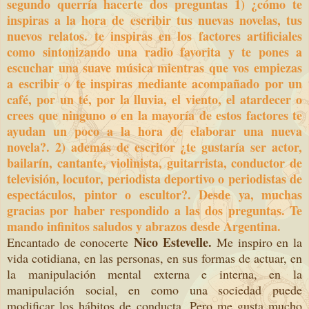
segundo querría hacerte dos preguntas 1) ¿cómo te
inspiras a la hora de escribir tus nuevas novelas, tus
nuevos relatos. te inspiras en los factores artificiales
como sintonizando una radio favorita y te pones a
escuchar una suave música mientras que vos empiezas
a escribir o te inspiras mediante acompañado por un
café, por un té, por la lluvia, el viento, el atardecer o
crees que ninguno o en la mayoría de estos factores te
ayudan un poco a la hora de elaborar una nueva
novela?. 2) además de escritor ¿te gustaría ser actor,
bailarín, cantante, violinista, guitarrista, conductor de
televisión, locutor, periodista deportivo o periodistas de
espectáculos, pintor o escultor?. Desde ya, muchas
gracias por haber respondido a las dos preguntas. Te
mando infinitos saludos y abrazos desde Argentina.
Nico Estevelle.
Encantado de conocerte
Me inspiro en la
vida cotidiana, en las personas, en sus formas de actuar, en
la manipulación mental externa e interna, en la
manipulación social, en como una sociedad puede
modificar los hábitos de conducta. Pero me gusta mucho