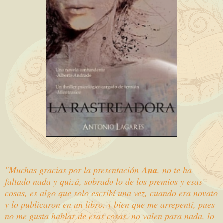
"Muchas gracias por la presentación
Ana
, no te ha
faltado nada y quizá, sobrado lo de los premios y esas
cosas, es algo que solo escribí una vez, cuando era novato
y lo publicaron en un libro, y bien que me arrepentí, pues
no me gusta hablar de esas cosas, no valen para nada, lo