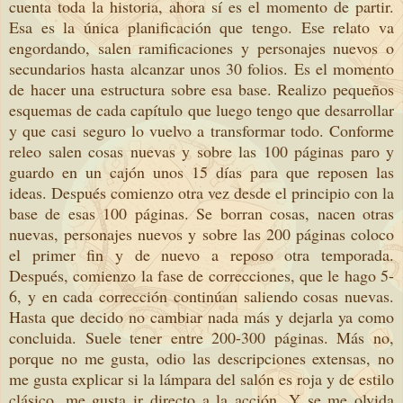
cuenta toda la historia, ahora sí es el momento de partir.
Esa es la única planificación que tengo. Ese relato va
engordando, salen ramificaciones y personajes nuevos o
secundarios hasta alcanzar unos 30 folios. Es el momento
de hacer una estructura sobre esa base. Realizo pequeños
esquemas de cada capítulo que luego tengo que desarrollar
y que casi seguro lo vuelvo a transformar todo. Conforme
releo salen cosas nuevas y sobre las 100 páginas paro y
guardo en un cajón unos 15 días para que reposen las
ideas. Después comienzo otra vez desde el principio con la
base de esas 100 páginas. Se borran cosas, nacen otras
nuevas, personajes nuevos y sobre las 200 páginas coloco
el primer fin y de nuevo a reposo otra temporada.
Después, comienzo la fase de correcciones, que le hago 5-
6, y en cada corrección continúan saliendo cosas nuevas.
Hasta que decido no cambiar nada más y dejarla ya como
concluida. Suele tener entre 200-300 páginas. Más no,
porque no me gusta, odio las descripciones extensas, no
me gusta explicar si la lámpara del salón es roja y de estilo
clásico, me gusta ir directo a la acción. Y se me olvida