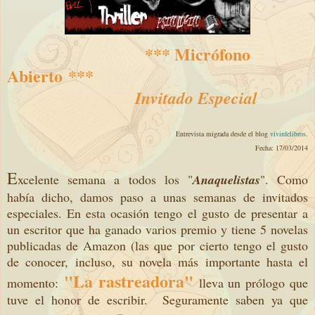
*** Micr
ófono
Abierto
***
Invitado Especial
Entrevista migrada desde el blog
vivirdelibros
.
Fecha: 17/03/2014
E
xcelente semana a todos los "
Anaquelistas
". Como
había dicho, damos paso a unas semanas de invitados
especiales. En esta ocasión tengo el gusto de presentar a
un escritor que ha ganado varios premio y tiene 5 novelas
publicadas de Amazon (las que por cierto tengo el gusto
de conocer, incluso, su novela más importante hasta el
"La rastreadora"
momento:
lleva un prólogo que
tuve el honor de escribir. Seguramente saben ya que